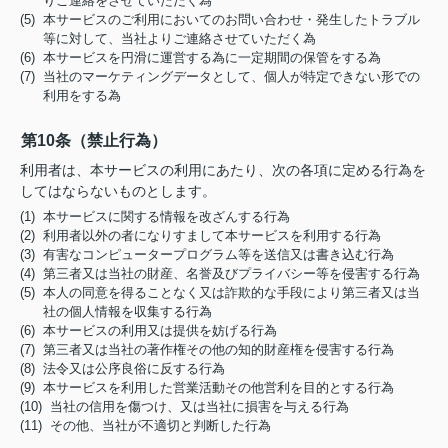
りご連絡をさせていただく為
(5) 本サービスのご利用においてのお問い合わせ・発生したトラブル
等に対して、当社よりご連絡させていただく為
(6) 本サービスを円滑に運営する為に一定期間の保管をする為
(7) 当社のマーケティングデータとして、個人が特定できない形での
利用をする為
第10条（禁止行為）
利用者は、本サービスの利用にあたり、次の各項に定める行為を
してはならないものとします。
(1) 本サービスに関する情報を改ざんする行為
(2) 利用者以外の者になりすまして本サービスを利用する行為
(3) 有害なコンピュータープログラム等を送信又は書き込む行為
(4) 第三者又は当社の財産、名誉及びプライバシー等を侵害する行為
(5) 本人の同意を得ることなく又は詐欺的な手段により第三者又は当
社の個人情報を収集する行為
(6) 本サービスの利用又は提供を妨げる行為
(7) 第三者又は当社の著作権その他の知的財産権を侵害する行為
(8) 法令又は公序良俗に反する行為
(9) 本サービスを利用した営業活動その他営利を目的とする行為
(10) 当社の信用を傷つけ、又は当社に損害を与える行為
(11) その他、当社が不適切と判断した行為